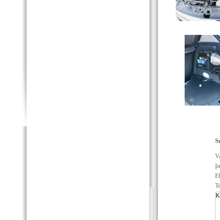
S
Va
Į
El
Te