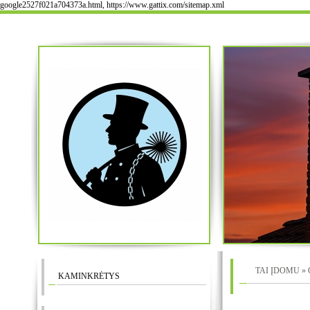
google2527f021a704373a.html, https://www.gattix.com/sitemap.xml
TAI ĮDOMU » Op
KAMINKRĖTYS