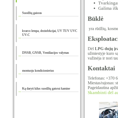
Tvarkinga
Galima išk
Suodžių gaisras
Būklė
yra rūdžių, kosmet
kvarco lempa, dezinfekcijai, UV TUV UVC
UV-C
Eksploataci
Dėl
LPG dujų įr
DNSB, GNSB, Ventiliacijos valymas
užmiestyje kuro są
važinėja ir nori ta
Kontaktai
montuoju kondicionierius
Telefonas: +370 
Miestas/rajonas: s
Pageidautina apžiū
Ką daryti kilus suodžių gaisrui kamine
Skambinti dėl a