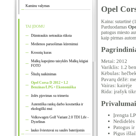
Kaminu valymas
Opel Cor
Kaina: sutartinė (
TAI ĮDOMU
Parduodamas
Ope
patogus miesto aut
Dūmtraukis netraukia rūksta
kaip pirmas autom
Medienos paruošimas kūrenimui
Pagrindini
Krosnių kuras
Metai:
2012
Malkų kapojimo taisyklės Malkų kūgiai
FOTO
Variklis:
1.2 be
Kėbulas:
hečbe
Šliužų naikinimas
Pavarų dėžė:
me
Opel Corsa D 2012 • 1.2
Vairas:
kairėje
Benzinas/LPG • Ekonomiška
Rida:
įrašyk tik
žolės pjovimas su trimeriu
Privaluma
Autentiška rankų darbo kosmetika ir
ekologiški mui
Įrengta LP
Volkswagen Golf Variant 2.0 TDI Life -
Nedidelės 
Dyzelinas
Patogus ir
lauko šviestuvai su saulės baterijomis
Pigus išla