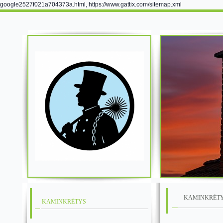
google2527f021a704373a.html, https://www.gattix.com/sitemap.xml
KAMINKRĖT
KAMINKRĖTYS