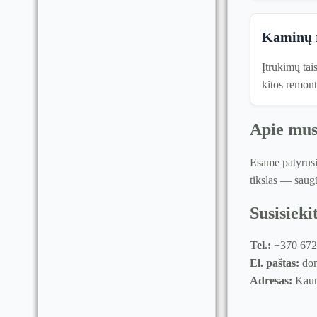
Kaminų 
Įtrūkimų tai
kitos remont
Apie mu
Esame patyrusi
tikslas — saug
Susisieki
Tel.:
+370 672
El. paštas:
dom
Adresas:
Kaun