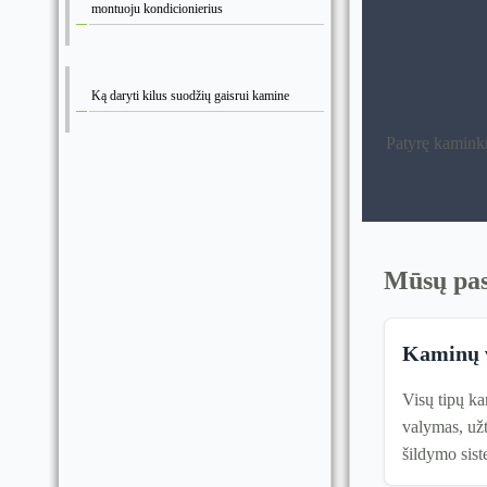
montuoju kondicionierius
Ką daryti kilus suodžių gaisrui kamine
Patyrę kaminkr
Mūsų pas
Kaminų 
Visų tipų k
valymas, užt
šildymo sis