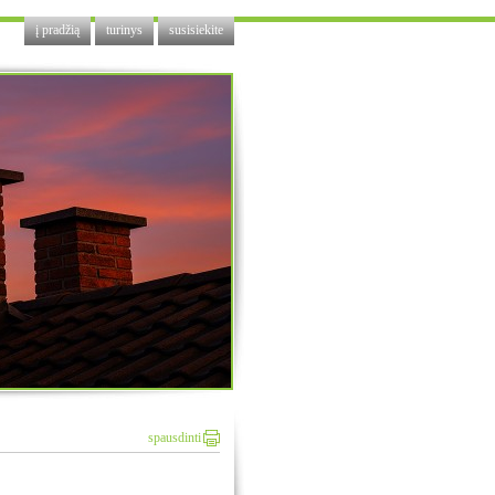
į pradžią
turinys
susisiekite
spausdinti