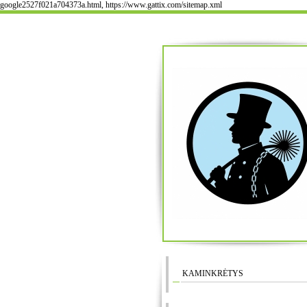
google2527f021a704373a.html, https://www.gattix.com/sitemap.xml
KAMINKRĖTYS