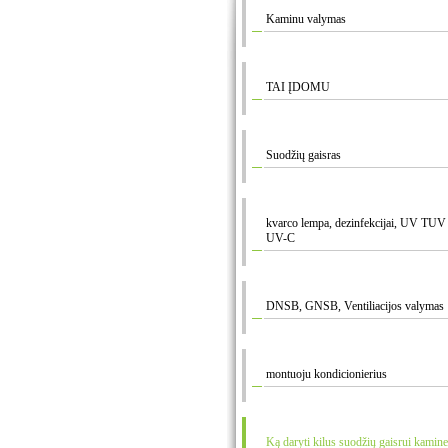
Kaminu valymas
TAI ĮDOMU
Suodžių gaisras
kvarco lempa, dezinfekcijai, UV T
UV-C
DNSB, GNSB, Ventiliacijos valymas
montuoju kondicionierius
Ką daryti kilus suodžių gaisrui kamine