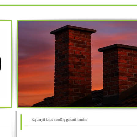
Ką daryti kilus suodžių gaisrui kamine