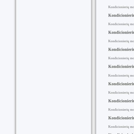
Kondicionierių mo
Kondicionier
Kondicionierių mo
Kondicionier
Kondicionierių mo
Kondicionier
Kondicionierių mo
Kondicionieri
Kondicionierių mo
Kondicionieri
Kondicionierių mo
Kondicionieri
Kondicionierių mo
Kondicionieri
Kondicionierių mon