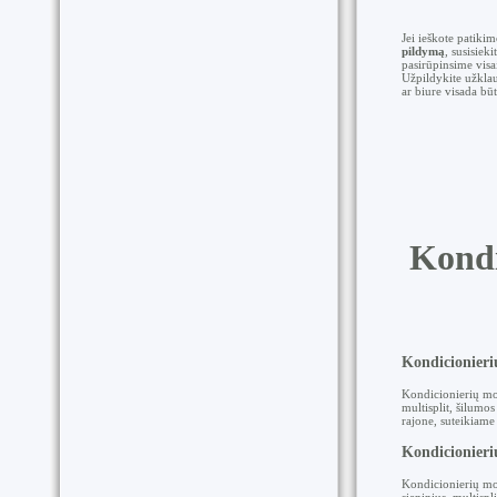
Jei ieškote patiki
pildymą
, susisiek
pasirūpinsime visa
Užpildykite užklau
ar biure visada bū
Kondi
Kondicionieri
Kondicionierių mon
multisplit, šilumo
rajone, suteikiame
Kondicionier
Kondicionierių mo