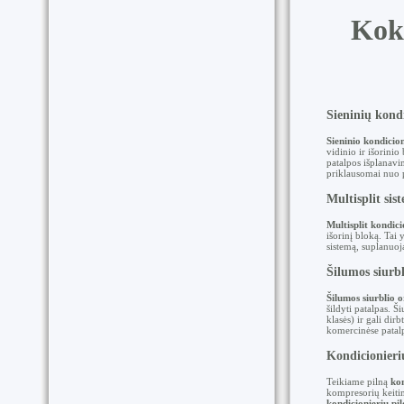
Kok
Sieninių kond
Sieninio kondicio
vidinio ir išorini
patalpos išplanavi
priklausomai nuo p
Multisplit si
Multisplit kondic
išorinį bloką. Tai
sistemą, suplanuoj
Šilumos siurbl
Šilumos siurblio
šildyti patalpas. 
klasės) ir gali di
komercinėse patal
Kondicionieri
Teikiame pilną
kon
kompresorių keiti
kondicionierių pi