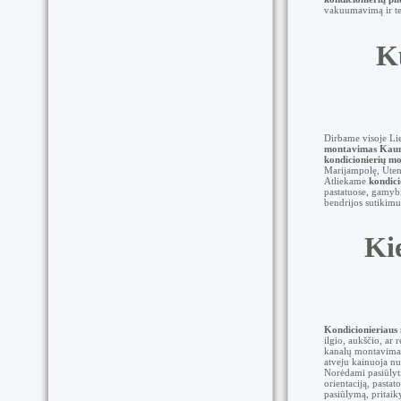
vakuumavimą ir te
K
Dirbame visoje Lie
montavimas Kau
kondicionierių m
Marijampolę, Uteną
Atliekame
kondic
pastatuose, gamybi
bendrijos sutikimu
Ki
Kondicionieriaus
ilgio, aukščio, ar 
kanalų montavimas,
atveju kainuoja n
Norėdami pasiūlyti
orientaciją, pastat
pasiūlymą, pritaik