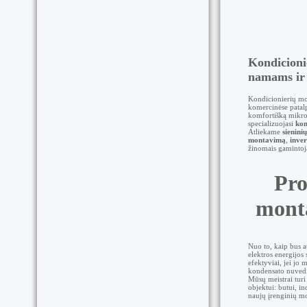
Kondicioni
namams ir 
Kondicionierių mo
komercinėse patalp
komfortišką mikro
specializuojasi
kon
Atliekame
sienini
montavimą
,
inve
žinomais gamintoja
Pro
monta
Nuo to, kaip bus a
elektros energijos
efektyviai, jei jo 
kondensato nuved
Mūsų meistrai turi 
objektui: butui, i
naujų įrenginių m