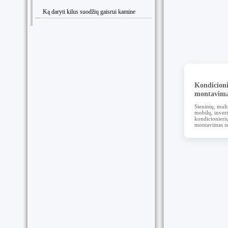
Ką daryti kilus suodžių gaisrui kamine
Kondicioni
montavim
Sieninių, multi
mobilų, invert
kondicionieri
montavimas su