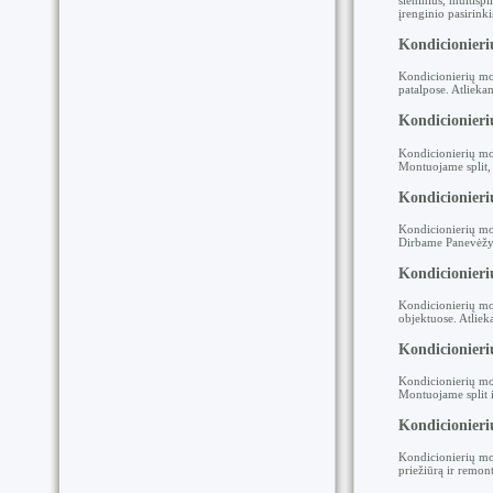
sieninius, multisp
įrenginio pasirink
Kondicionier
Kondicionierių mo
patalpose. Atlieka
Kondicionieri
Kondicionierių mon
Montuojame split, m
Kondicionier
Kondicionierių mo
Dirbame Panevėžyje
Kondicionieri
Kondicionierių mo
objektuose. Atliek
Kondicionier
Kondicionierių mon
Montuojame split ir
Kondicionier
Kondicionierių mo
priežiūrą ir remont