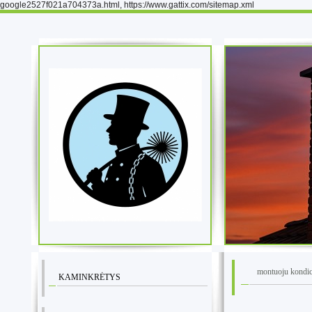
google2527f021a704373a.html, https://www.gattix.com/sitemap.xml
montuoju kondic
KAMINKRĖTYS