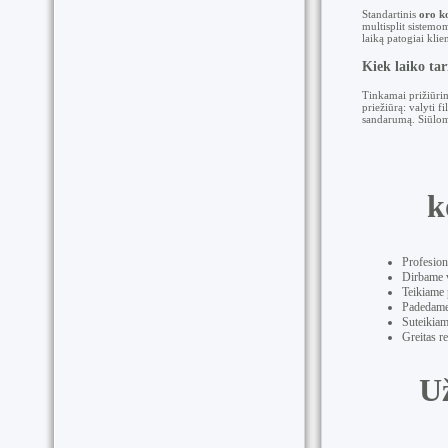
Standartinis
oro k
multisplit sistemo
laiką patogiai klie
Kiek laiko ta
Tinkamai prižiūr
priežiūrą: valyti fi
sandarumą. Siūlome
k
Profesion
Dirbame v
Teikiame 
Padedame 
Suteikiam
Greitas r
Už