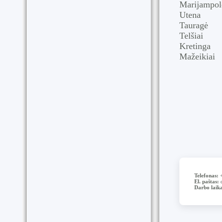
Marijampol
Utena
Tauragė
Telšiai
Kretinga
Mažeikiai
Telefonas:
+
El. paštas:
d
Darbo laika