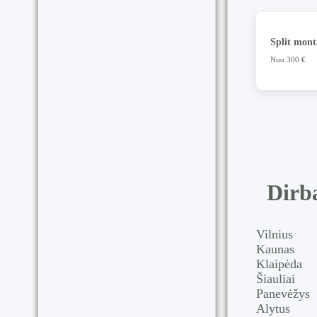
Split mon
Nuo 300 €
Dirb
Vilnius
Kaunas
Klaipėda
Šiauliai
Panevėžys
Alytus