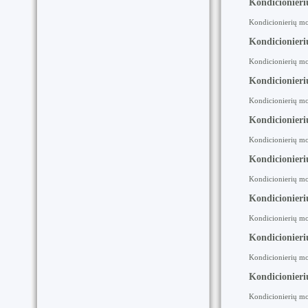
Kondicionieri
Kondicionierių mo
Kondicionier
Kondicionierių mo
Kondicionier
Kondicionierių mon
Kondicionier
Kondicionierių mo
Kondicionier
Kondicionierių mo
Kondicionier
Kondicionierių mo
Kondicionieri
Kondicionierių mo
Kondicionieri
Kondicionierių mo