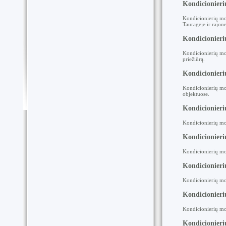
Kondicionier
Kondicionierių mo
Tauragėje ir rajone
Kondicionieri
Kondicionierių mo
priežiūrą.
Kondicionieri
Kondicionierių mo
objektuose.
Kondicionier
Kondicionierių mon
Kondicionier
Kondicionierių mon
Kondicionier
Kondicionierių mo
Kondicionier
Kondicionierių mo
Kondicionieri