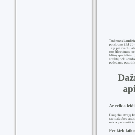
Tinkamas
kondici
patalpoms (iki 25
Taip pat svarbu at
oro filtravimas, o
Mūsų specialistai,
atitiktų tiek komf
padedame pasirinkt
Daž
ap
Ar reikia lei
Daugeliu atvejų
k
savivaldybės sutik
reikia pasiruošti 
Per kiek laik