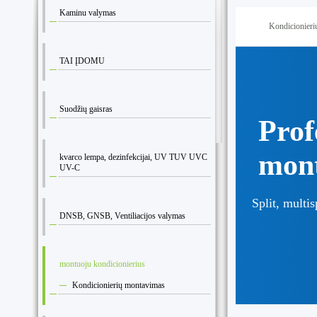
Kaminu valymas
Kondicionier
TAI ĮDOMU
Suodžių gaisras
Prof
mont
kvarco lempa, dezinfekcijai, UV TUV UVC
UV-C
Split, multis
DNSB, GNSB, Ventiliacijos valymas
montuoju kondicionierius
Kondicionierių montavimas