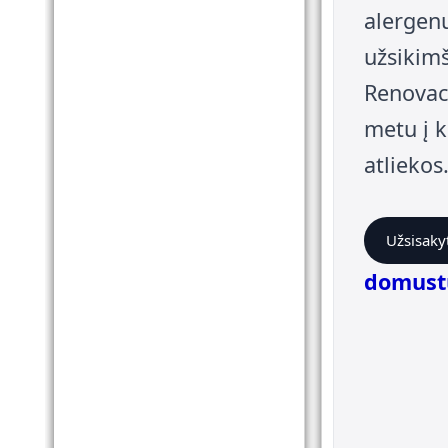
alergenų
užsikimš
Renovac
metu į k
atliekos
Užsisakyt
domust