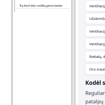
Ventiliac
Ką daryti kilus suodžių gaisrui kamine
Užsikimšu
Ventiliaci
Ventiliac
Riebalų, 
Oro sraut
Kodėl s
Reguliar
patalpų 