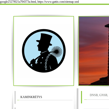
google2527f021a704373a.html, https://www.gattix.com/sitemap.xml
DNSB, GNSB, Ven
KAMINKRĖTYS