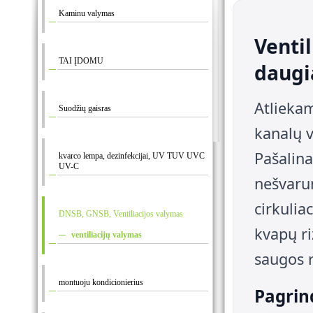
Kaminu valymas
Venti
TAI ĮDOMU
daugi
Atliekam
Suodžių gaisras
kanalų 
Pašalina
kvarco lempa, dezinfekcijai, UV TUV UVC
UV-C
nešvaru
cirkulia
DNSB, GNSB, Ventiliacijos valymas
kvapų ri
ventiliacijų valymas
saugos 
montuoju kondicionierius
Pagrin