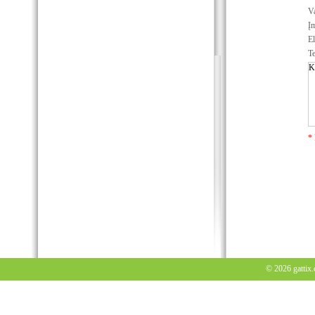
Va
Į
El
Te
*
© 2026
gattix