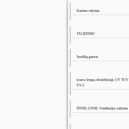
Kaminu valymas
TAI ĮDOMU
Suodžių gaisras
kvarco lempa, dezinfekcijai, UV T
UV-C
DNSB, GNSB, Ventiliacijos valymas