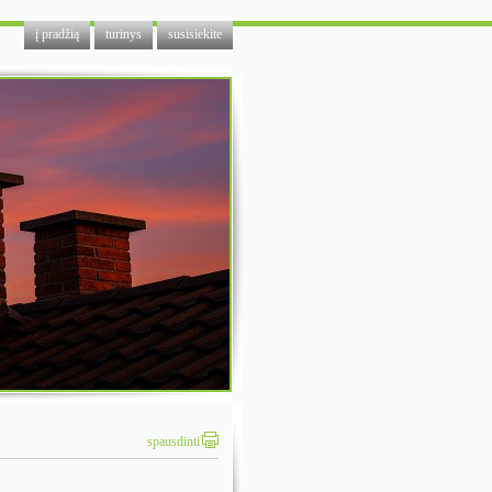
į pradžią
turinys
susisiekite
spausdinti