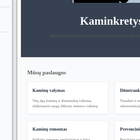
Kaminkrety
Patyrę kaminkrėčiai užtikrina jūsų namų saugumą ir švarą. Di
Mūsų paslaugos
Kaminų valymas
Dūmtrauki
Visų tipų kaminų ir dūmtraukių valymas,
Vizualinė ir 
užtikrinantis saugų šildymo sistemos veikimą.
rekomendacijo
Kaminų remontas
Prevencinė
Įtrūkimų taisymas, sandarinimas ir kitos
Reguliarus val