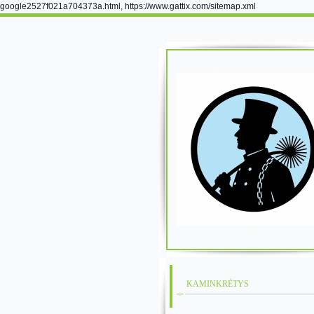
google2527f021a704373a.html, https://www.gattix.com/sitemap.xml
KAMINKRĖTYS