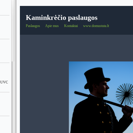
Kaminkrėčio paslaugos
Paslaugos
Apie mus
Kontaktai
www.domustuta.lt
UV UVC