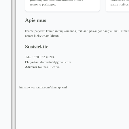
remonto paslaugos.
gaisro rizikos
Apie mus
Esame patyrusi kaminkrėčių komanda, teikianti paslaugas daugiau nei 10 metų
namai kiekvienam klientui.
Susisiekite
Tel.:
+370 672 40204
El. paštas:
domustuta@gmail.com
Adresas:
Kaunas, Lietuva
https://www.gattix.com/sitemap.xml