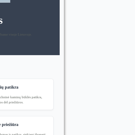
s
rbame visoje Lietuvoje.
ų patikra
techninė kaminų būklės patikra,
s dėl priežiūros.
 priežiūra
ymas ir patikra, siekiant išvengti