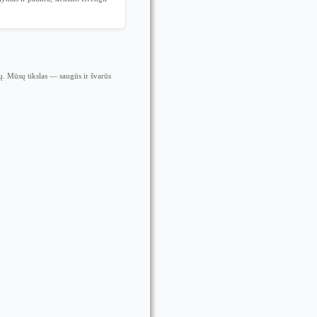
.
. Mūsų tikslas — saugūs ir švarūs